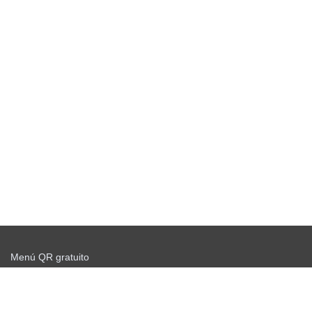
Menú QR gratuito
Comience a enviar gratis