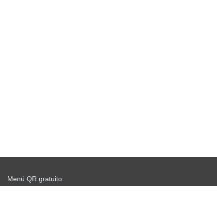
Menú QR gratuito
Comience a enviar gratis