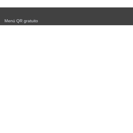
Menú QR gratuito
Comience a enviar gratis
Acuerdo de oferta
política de privacidad
Noticias
Escáner QR gratuito
Información personal