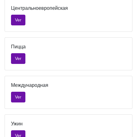
Центральноевропейская
Ver
Пицца
Ver
Международная
Ver
Ужин
Ver