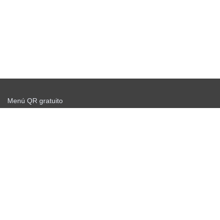
Menú QR gratuito
Comience a enviar gratis
Acuerdo de oferta
política de privacidad
Noticias