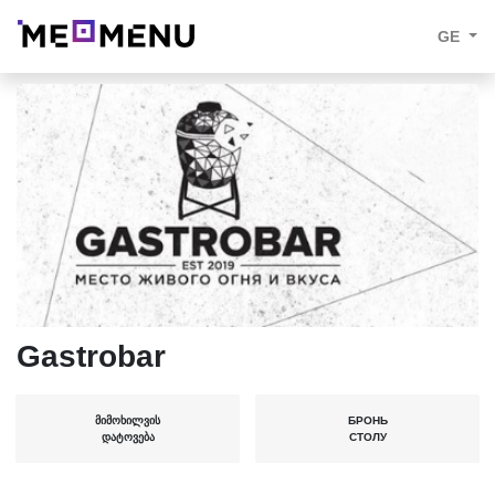
GE
Gastrobar
ᲛᲘᲛᲝᲮᲘᲚᲕᲘᲡ
БРОНЬ
ᲓᲐᲢᲝᲕᲔᲑᲐ
СТОЛУ