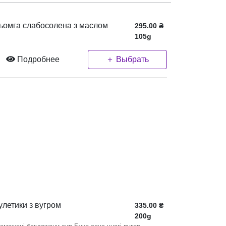
ьомга слабосолена з маслом
295.00
₴
105g
Подробнее
＋ Выбрать
улетики з вугром
335.00
₴
200g