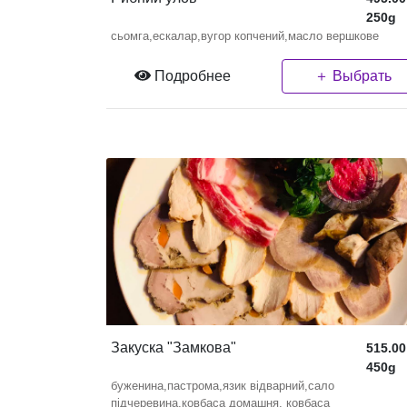
250g
сьомга,ескалар,вугор копчений,масло вершкове
Подробнее
＋ Выбрать
Закуска "Замкова"
515.00
450g
буженина,пастрома,язик відварний,сало
підчеревина,ковбаса домашня, ковбаса