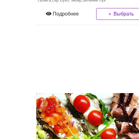
сьомга,сир Буко, імбир,зелений лук
Подробнее
＋ Выбрать