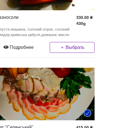
азносоли
330.00
₴
430g
пуста квашена, солоний огірок, солоний
мідор,кримська цибуля,домашнє масло
Подробнее
＋ Выбрать
ет "Селянський"
415.00
₴