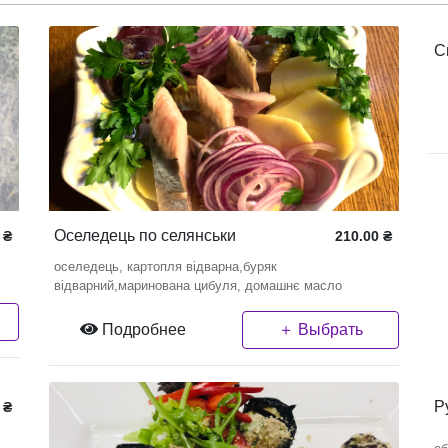
С
Оселедець по селянськи
₴
210.00
₴
оселедець, картопля відварна,буряк
відварний,маринована цибуля, домашнє масло
Подробнее
＋ Выбрать
Р
₴