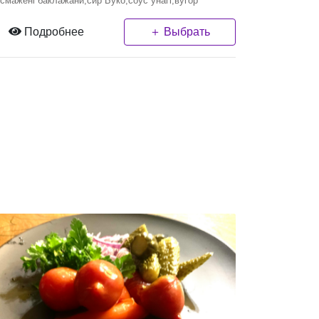
смажені баклажани,сир Буко,соус унагі,вугор
Подробнее
＋ Выбрать