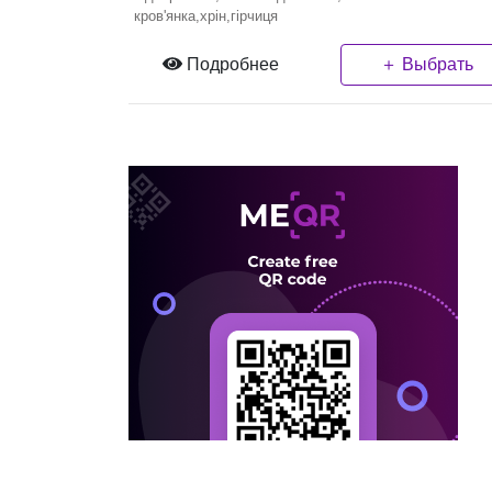
кров'янка,хрін,гірчиця
Подробнее
＋ Выбрать