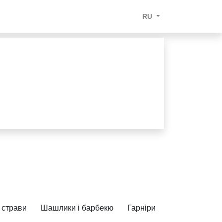
RU
і страви
Шашлики і барбекю
Гарніри
Дитяче меню