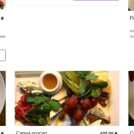
Р
₴
ка
ним
по
Сирна розсип
С
₴
425.00
₴