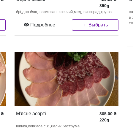
390g
брі,дор блю, пармезан, козячий,мед, виноград,груша
са
в 
со
Подробнее
＋ Выбрать
М'ясне асорті
₴
365.00
₴
220g
шинка,ковбаса с.к.,балик,баструма