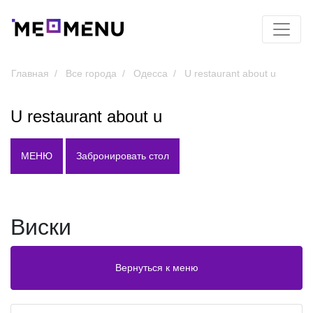
Главная
Все города
Одесса
U restaurant about u
U restaurant about u
МЕНЮ
Забронировать стол
Виски
Вернуться к меню