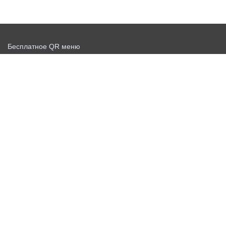
Бесплатное QR меню
Запустить доставку бесплатно
Договор-оферта
Политика конфиденциальности
Новости
Бесплатный QR сканер