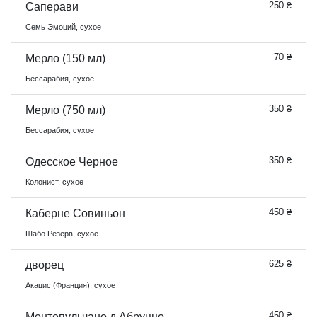
250 ₴
Саперави
Семь Эмоций, сухое
70 ₴
Мерло (150 мл)
Бессарабия, сухое
350 ₴
Мерло (750 мл)
Бессарабия, сухое
350 ₴
Одесское Черное
Колонист, сухое
450 ₴
Каберне Совиньон
Шабо Резерв, сухое
625 ₴
дворец
Акацис (Франция), сухое
450 ₴
Монтепульчано д Абруццо