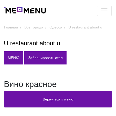
Главная
Все города
Одесса
U restaurant about u
U restaurant about u
МЕНЮ
Забронировать стол
Вино красное
Вернуться к меню