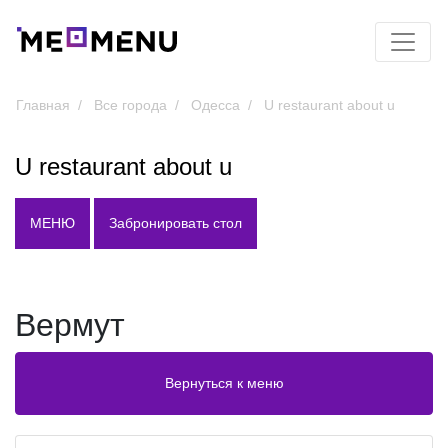
Главная
Все города
Одесса
U restaurant about u
U restaurant about u
МЕНЮ
Забронировать стол
Вермут
Вернуться к меню