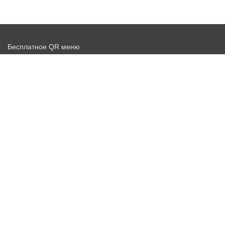
Бесплатное QR меню
Запустить доставку бесплатно
Договор-оферта
Политика конфиденциальности
Новости
Бесплатный QR сканер