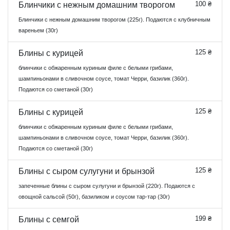
100 ₴
Блинчики с нежным домашним творогом
Блинчики с нежным домашним творогом (225г). Подаются с клубничным
вареньем (30г)
125 ₴
Блины с курицей
блинчики с обжаренным куриным филе с белыми грибами,
шампиньонами в сливочном соусе, томат Черри, базилик (360г).
Подаются со сметаной (30г)
125 ₴
Блины с курицей
блинчики с обжаренным куриным филе с белыми грибами,
шампиньонами в сливочном соусе, томат Черри, базилик (360г).
Подаются со сметаной (30г)
125 ₴
Блины с сыром сулугуни и брынзой
запеченные блины с сыром сулугуни и брынзой (220г). Подаются с
овощной сальсой (50г), базиликом и соусом тар-тар (30г)
199 ₴
Блины с семгой