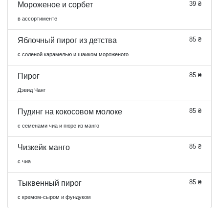
39 ₴
Мороженое и сорбет
в ассортименте
85 ₴
Яблочный пирог из детства
с соленой карамелью и шаиком мороженого
85 ₴
Пирог
Дэвид Чанг
85 ₴
Пудинг на кокосовом молоке
с семенами чиа и пюре из манго
85 ₴
Чизкейк манго
с чиа
85 ₴
Тыквенный пирог
с кремом-сыром и фундуком