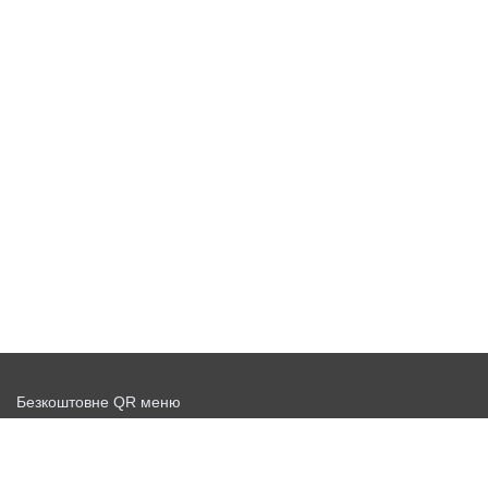
Безкоштовне QR меню
Запустити доставку безкоштовно