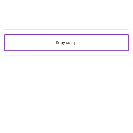
Көру мәзірі