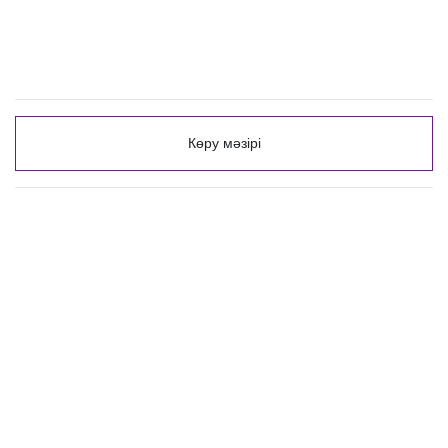
Көру мәзірі