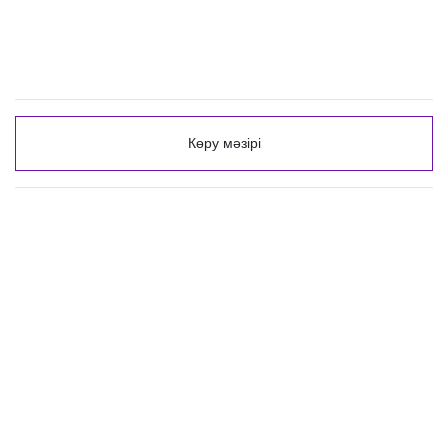
Көру мәзірі