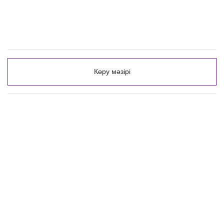
Көру мәзірі