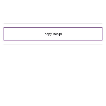
Көру мәзірі