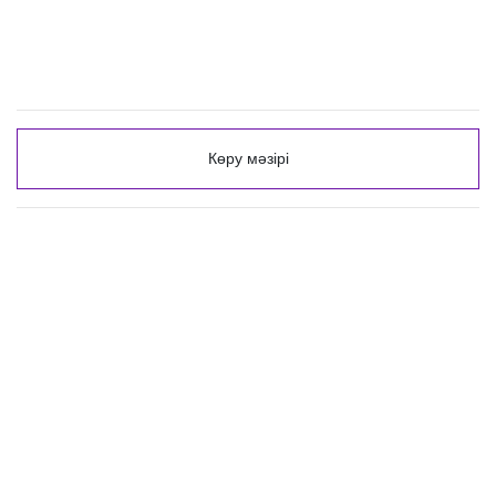
Көру мәзірі