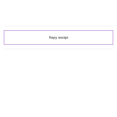
Көру мәзірі