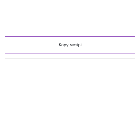
Көру мәзірі