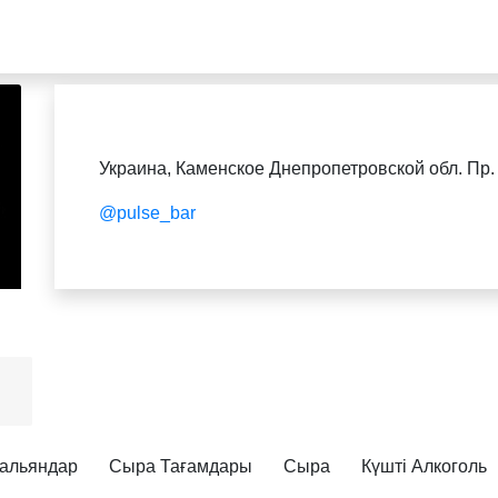
Украина, Каменское Днепропетровской обл. Пр.
@pulse_bar
альяндар
Сыра Тағамдары
Сыра
Күшті Алкоголь