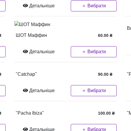
Детальніше
＋ Вибрати
В
ШОТ Маффин
₴
60.00
₴
Детальніше
＋ Вибрати
"Catchap"
"F
₴
90.00
₴
Детальніше
＋ Вибрати
"Pacha Ibiza"
"M
₴
100.00
₴
Детальніше
＋ Вибрати