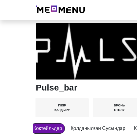
Pulse_bar
ПІКІР
БРОНЬ
ҚАЛДЫРУ
СТОЛУ
Коктейльдер
Қолданылған Сусындар
К