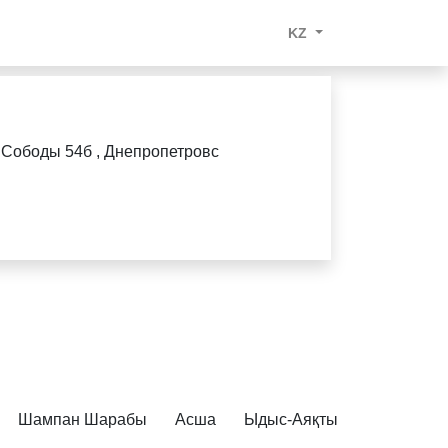
KZ
 Сободы 54б , Днепропетровс
Шампан Шарабы
Асша
Ыдыс-Аяқтың Сынуы
К