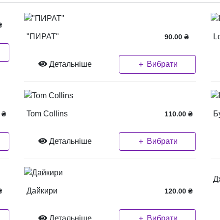
₴
"ПИРАТ"
L
90.00
₴
Детальніше
＋ Вибрати
Tom Collins
Б
₴
110.00
₴
Детальніше
＋ Вибрати
Д
Дайкири
₴
120.00
₴
Детальніше
＋ Вибрати