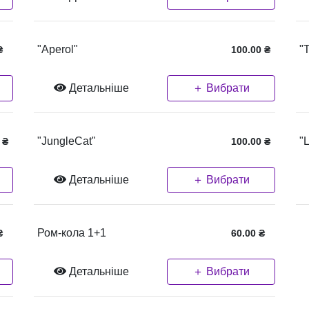
"Aperol"
"
₴
100.00
₴
Детальніше
＋ Вибрати
"JungleCat"
"
₴
100.00
₴
Детальніше
＋ Вибрати
Ром-кола 1+1
₴
60.00
₴
Детальніше
＋ Вибрати