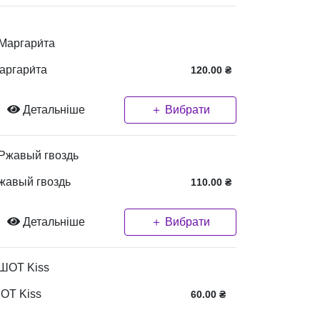
аргари́та
120.00
₴
Детальніше
＋ Вибрати
жавый гвоздь
110.00
₴
Детальніше
＋ Вибрати
ОТ Kiss
60.00
₴