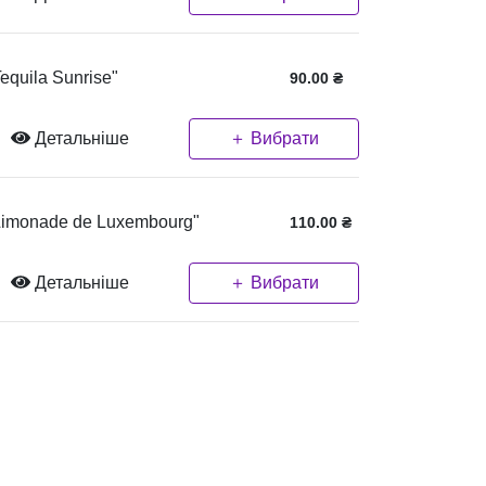
Tequila Sunrise"
90.00
₴
Детальніше
＋ Вибрати
Limonade de Luxembourg"
110.00
₴
Детальніше
＋ Вибрати