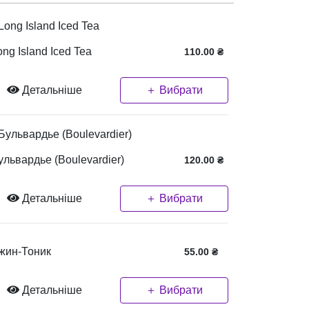
ong Island Iced Tea
110.00
₴
Детальніше
＋ Вибрати
ульвардье (Boulevardier)
120.00
₴
Детальніше
＋ Вибрати
жин-Тоник
55.00
₴
Детальніше
＋ Вибрати