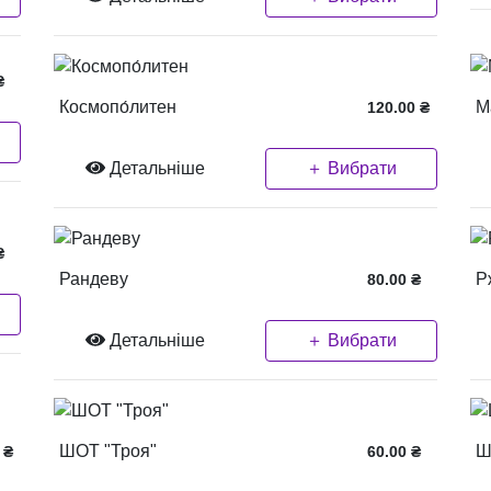
₴
Космопо́литен
М
120.00
₴
Детальніше
＋ Вибрати
₴
Рандеву
Р
80.00
₴
Детальніше
＋ Вибрати
ШОТ "Троя"
Ш
₴
60.00
₴