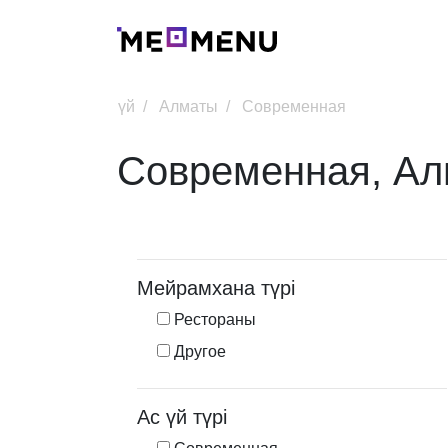
үй
Алматы
Современная
Современная, А
Мейрамхана түрі
Рестораны
Другое
Ас үй түрі