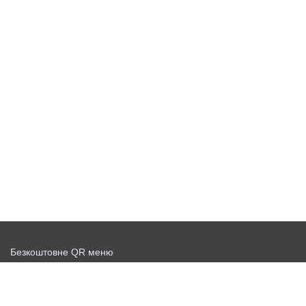
Безкоштовне QR меню
Запустити доставку безкоштовно