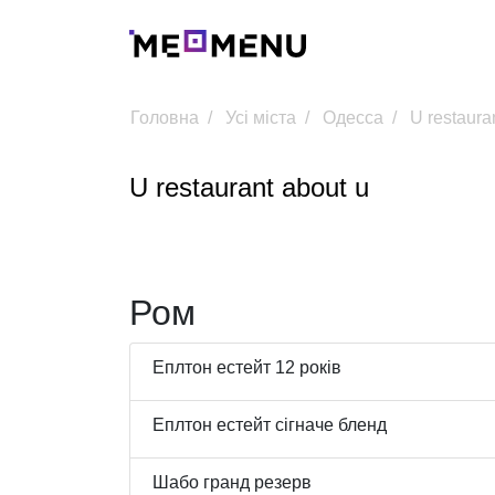
Головна
Усі міста
Одесса
U restaura
U restaurant about u
Ром
Еплтон естейт 12 років
Еплтон естейт сігначе бленд
Шабо гранд резерв