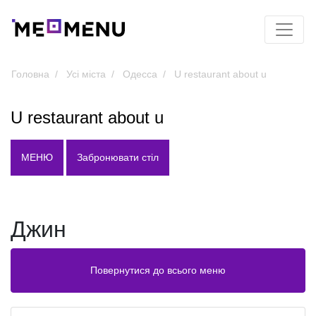
Головна
Усі міста
Одесса
U restaurant about u
U restaurant about u
МЕНЮ
Забронювати стіл
Джин
Повернутися до всього меню