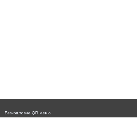
Безкоштовне QR меню
Запустити доставку безкоштовно