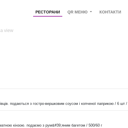
РЕСТОРАНИ
QR МЕНЮ
КОНТАКТИ
ea view
івців. подаються з гостро-вершковим соусом і копченої паприкою / 6 шт / 
оматною кінзою. подаємо з рум&#39;яним багетом / 500/60 г