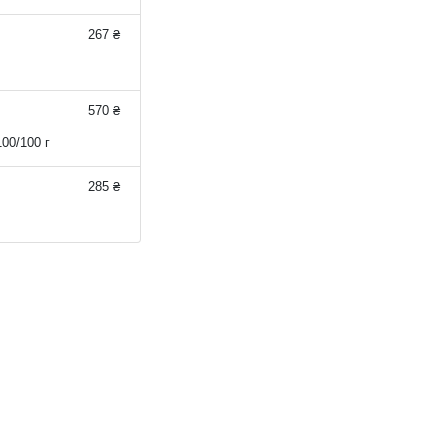
267 ₴
570 ₴
00/100 г
285 ₴