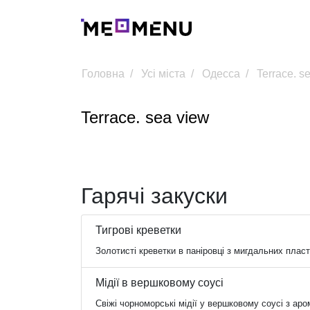
Головна
Усі міста
Одесса
Terrace. s
Terrace. sea view
Гарячі закуски
Тигрові креветки
Золотисті креветки в паніровці з мигдальних пласт
Мідії в вершковому соусі
Свіжі чорноморські мідії у вершковому соусі з ар