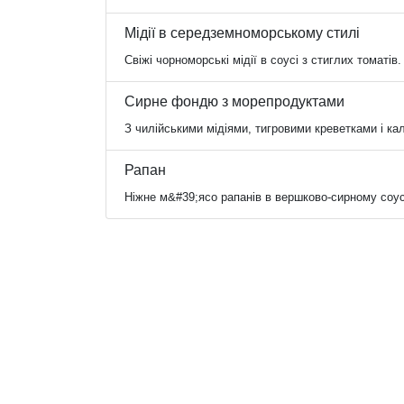
Мідії в середземноморському стилі
Свіжі чорноморські мідії в соусі з стиглих томатів
Сирне фондю з морепродуктами
З чилійськими мідіями, тигровими креветками і ка
Рапан
Ніжне м&#39;ясо рапанів в вершково-сирному соусі