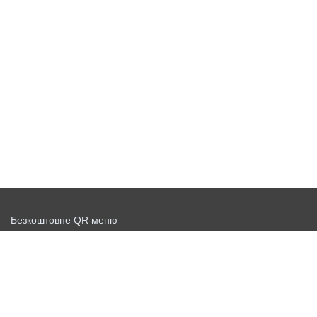
Безкоштовне QR меню
Запустити доставку безкоштовно
Договір-оферта