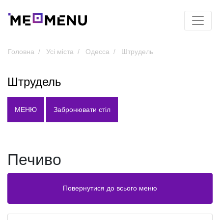
Головна
Усі міста
Одесса
Штрудель
Штрудель
МЕНЮ
Забронювати стіл
Печиво
Повернутися до всього меню