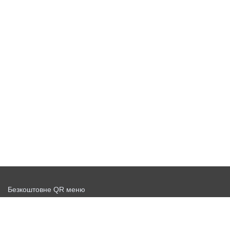
Безкоштовне QR меню
Запустити доставку безкоштовно