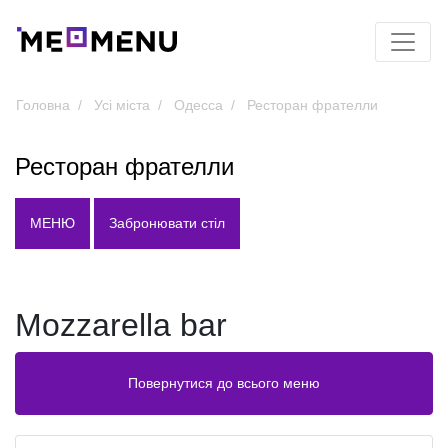
Головна
Усі міста
Одесса
Ресторан фрателли
Ресторан фрателли
МЕНЮ
Забронювати стіл
Mozzarella bar
Повернутися до всього меню