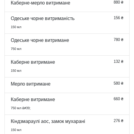
880 ₴
Каберне-мерло витримане
156 ₴
Одеське чорне витриманість
150 мл
780 ₴
Одеське чорне витримане
750 мл
132 ₴
Каберне витримане
150 мл
580 ₴
Мерло витримане
660 ₴
Каберне витримане
750 мл &#39;
276 ₴
Кіндзмараулі aoc, замок мухарані
150 мл