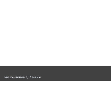
Безкоштовне QR меню
Запустити доставку безкоштовно
Договір-оферта