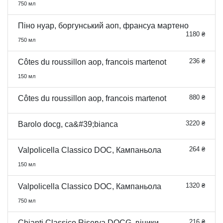
750 мл
Піно нуар, боргунський аоп, франсуа мартено
1180 ₴
750 мл
236 ₴
Côtes du roussillon aop, francois martenot
150 мл
880 ₴
Côtes du roussillon aop, francois martenot
3220 ₴
Barolo docg, ca&#39;bianca
264 ₴
Valpolicella Classico DOC, Кампаньола
150 мл
1320 ₴
Valpolicella Classico DOC, Кампаньола
750 мл
216 ₴
Chianti Classico Riserva DOCG, віники