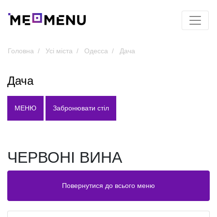
Головна
Усі міста
Одесса
Дача
Дача
МЕНЮ
Забронювати стіл
ЧЕРВОНІ ВИНА
Повернутися до всього меню