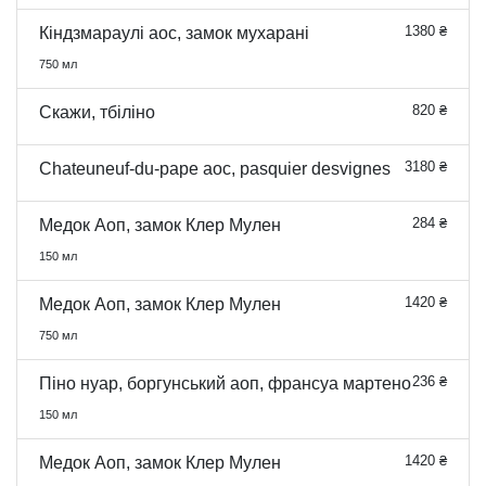
1380 ₴
Кіндзмараулі aoc, замок мухарані
750 мл
820 ₴
Скажи, тбіліно
3180 ₴
Chateuneuf-du-pape aoc, pasquier desvignes
284 ₴
Медок Аоп, замок Клер Мулен
150 мл
1420 ₴
Медок Аоп, замок Клер Мулен
750 мл
236 ₴
Піно нуар, боргунський аоп, франсуа мартено
150 мл
1420 ₴
Медок Аоп, замок Клер Мулен