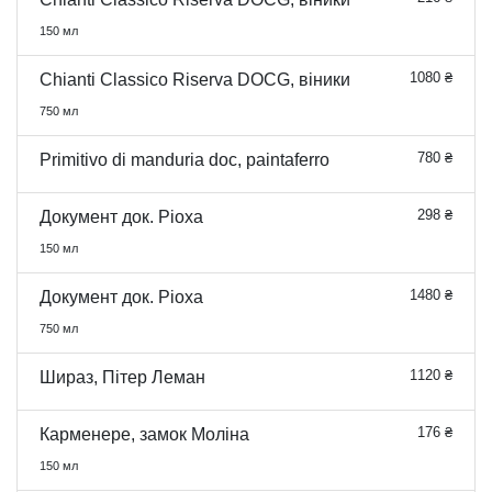
150 мл
1080 ₴
Chianti Classico Riserva DOCG, віники
750 мл
780 ₴
Primitivo di manduria doc, paintaferro
298 ₴
Документ док. Ріоха
150 мл
1480 ₴
Документ док. Ріоха
750 мл
1120 ₴
Шираз, Пітер Леман
176 ₴
Карменере, замок Моліна
150 мл